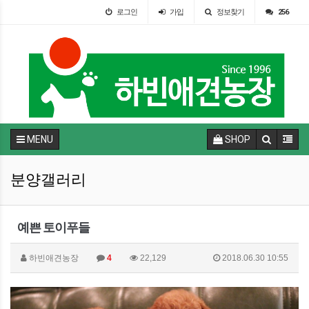
로그인
가입
정보찾기
256
MENU
SHOP
분양갤러리
예쁜 토이푸들
하빈애견농장
4
22,129
2018.06.30 10:55