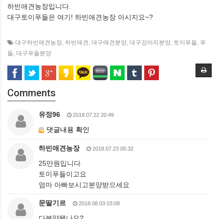
하빈애견농장입니다.
대구토이푸들은 여기! 하빈애견농장 아시지요~?
대구하빈애견농장
,
하빈애견
,
대구애견분양
,
대구강아지분양
,
토이푸들
,
푸
들
,
대구푸들분양
Comments
유정96
2018.07.22 20:49
댓글내용 확인
하빈애견농장
2018.07.23 05:32
25만원입니다
토이푸들이고요
엄마 아빠보시고분양받으세요
문딸기르
2018.08.03 03:08
다분양됐나요?