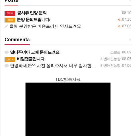
Posts
+
콩시츄 입양 문의
08.10
New
분양 문의드립니다.
07.16
Lock
+1
올해 분양받은 비숑프리제 인사드려요
07.06
+1
Comments
+
말티푸여아 교배 문의드려요
소보로
08.09
비밀댓글입니다.
하빈애견농장
08.05
Lock
안녕하세요^^ 사진 올려주셔서 너무 감사합니다. 강아지도 너무 행복해보이네요 늘 행복하시길 바랍니다! 감사합…
하빈애견농장
07.06
TBC방송자료