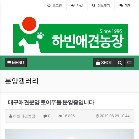
로그인
가입
정보찾기
179
MENU
SHOP
분양갤러리
대구애견분양 토이푸들 분양중입니다
하빈애견농장
0
16,806
2019.06.29 10:44