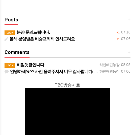
Posts
+
분양 문의드립니다.
07.16
Lock
+1
올해 분양받은 비숑프리제 인사드려요
07.06
+1
Comments
+
비밀댓글입니다.
하빈애견농장
08.05
Lock
안녕하세요^^ 사진 올려주셔서 너무 감사합니다. 강아지도 너무 행복해보이네요 늘 행복하시길 바랍니다! 감사합…
하빈애견농장
07.06
TBC방송자료