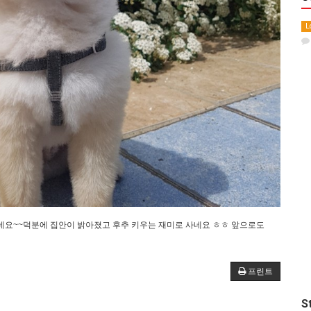
L
네요~~덕분에 집안이 밝아졌고 후추 키우는 재미로 사네요 ㅎㅎ 앞으로도
프린트
S