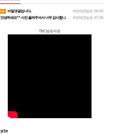
비밀댓글입니다.
하빈애견농장
08.05
ock
안녕하세요^^ 사진 올려주셔서 너무 감사합니다. 강아지도 너무 행복해보이네요 늘 행복하시길 바랍니다! 감사합…
하빈애견농장
07.06
TBC방송자료
tate