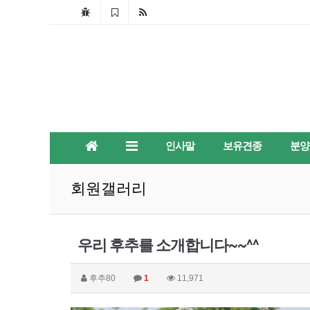
인사말
보유견종
분양
회원갤러리
우리 후추를 소개합니다~~^^
후추80
1
11,971