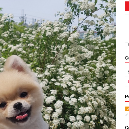
C
P
L
C