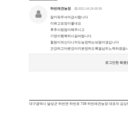
하빈애견농장
2021.04.29 05:55
잘키워주셔어감사합니다
이쁘고표정이좋네요
후추사랑많이해주시고
가정이행복하시길바랍니다
힐링이되신다니저도농장하는보람이생깁니다
건강하고아쁜강아지분양하도록열심히노력하겠읍
로그인한 회원만
대구광역시 달성군 하빈면 하빈로 738 하빈애견농장 대표자 김상형 생산