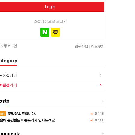
Login
소셜계정으로 로그인
자동로그인
회원가입
|
정보찾기
ategory
농장갤러리
회원갤러리
osts
+
분양 문의드립니다.
07.16
ock
+1
올해 분양받은 비숑프리제 인사드려요
07.06
+1
omments
+